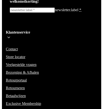
welkomstkorting!
newsletter.label
*
Ik schrijf me in!
Klantenservice
Wees op de hoogte voor het laatste nieuws, campagnes en acties. We zullen
mail niet delen en geen spam verzenden.
Contact
Store locator
Veelgestelde vragen
Bezorging & Afhalen
Retourportaal
Retourneren
Betaalwijzen
Exclusive Membership