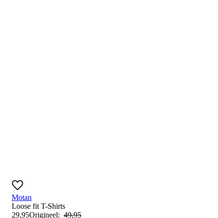
Motan
Loose fit
T-Shirts
29
,
95
Origineel:
49
,
95