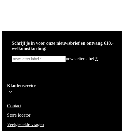
Schrijf je in voor onze nieuwsbrief en ontvang €10,-
welkomstkorting!
newsletter.label
*
Ik schrijf me in!
Klantenservice
Wees op de hoogte voor het laatste nieuws, campagnes en acties. We zullen
mail niet delen en geen spam verzenden.
Contact
Store locator
Veelgestelde vragen