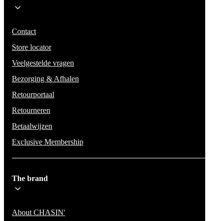
Wees op de hoogte voor het laatste nieuws, campagnes en acties. We zullen
mail niet delen en geen spam verzenden.
Contact
Store locator
Veelgestelde vragen
Bezorging & Afhalen
Retourportaal
Retourneren
Betaalwijzen
Exclusive Membership
The brand
About CHASIN'