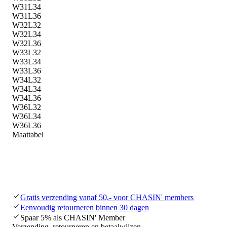
W31L34
W31L36
W32L32
W32L34
W32L36
W33L32
W33L34
W33L36
W34L32
W34L34
W34L36
W36L32
W36L34
W36L36
Maattabel
Gratis verzending vanaf 50,- voor CHASIN' members
Eenvoudig retourneren binnen 30 dagen
Spaar 5% als CHASIN' Member
Verzending, retourneren en betaalwijzen