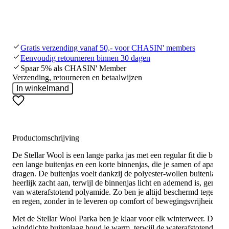
Gratis verzending vanaf 50,- voor CHASIN' members
Eenvoudig retourneren binnen 30 dagen
Spaar 5% als CHASIN' Member
Verzending, retourneren en betaalwijzen
In winkelmand
Productomschrijving
De Stellar Wool is een lange parka jas met een regular fit die bestaat
een lange buitenjas en een korte binnenjas, die je samen of apart ku
dragen. De buitenjas voelt dankzij de polyester-wollen buitenlaag
heerlijk zacht aan, terwijl de binnenjas licht en ademend is, gemaak
van waterafstotend polyamide. Zo ben je altijd beschermd tegen w
en regen, zonder in te leveren op comfort of bewegingsvrijheid.
Met de Stellar Wool Parka ben je klaar voor elk winterweer. De
winddichte buitenlaag houd je warm, terwijl de waterafstotende