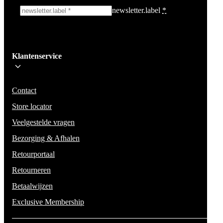
newsletter.label
*
Ik schrijf me in!
Klantenservice
Wees op de hoogte voor het laatste nieuws, campagnes en acties. We zullen
mail niet delen en geen spam verzenden.
Contact
Store locator
Veelgestelde vragen
Bezorging & Afhalen
Retourportaal
Retourneren
Betaalwijzen
Exclusive Membership