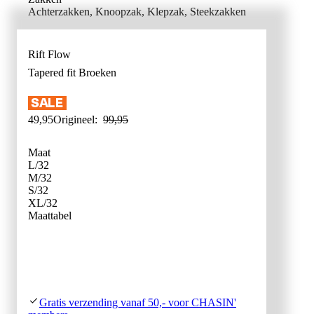
Achterzakken, Knoopzak, Klepzak, Steekzakken
Rift Flow
Tapered fit
Broeken
49
,
95
Origineel:
99
,
95
Maat
L/32
M/32
S/32
XL/32
WAT IS MI
Maattabel
Gratis verzending vanaf 50,- voor CHASIN'