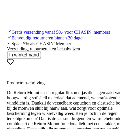
Gratis verzending vanaf 50,- voor CHASIN' members
Eenvoudig retourneren binnen 30 dagen
Spaar 5% als CHASIN' Member
Verzending, retourneren en betaalwijzen
In winkelmand
Productomschrijving
De Return Mount is een regular fit zomerjas die is gemaakt van
hoogwaardig softshell materiaal dat ademend, waterafstotend en
winddicht is. Dankzij de verstelbare capuchon en elastische boorde
bij de mouwen sluit hij nauw aan, wat zorgt voor optimale
bescherming tegen wisselvallig weer. Ben je toch in de regen
terechtgekomen? Dan is de jas sneldrogend én warmtebehoudend.
combineert de Return Mount functionaliteit met een strakke, moder
uitstraling. Deze stijlvolle zomerjas is voorzien van zeven zakken,