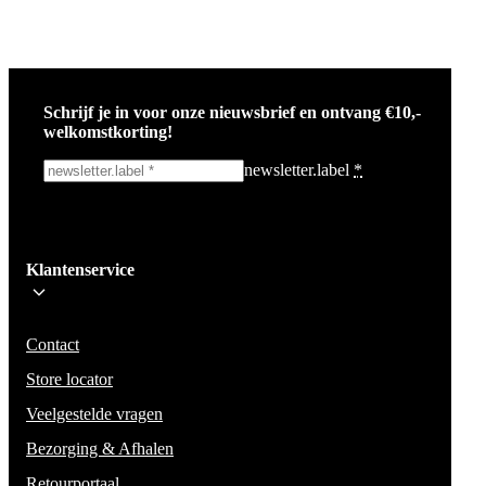
Schrijf je in voor onze nieuwsbrief en ontvang €10,-
welkomstkorting!
newsletter.label
*
Ik schrijf me in!
Klantenservice
Wees op de hoogte voor het laatste nieuws, campagnes en acties. We zullen
mail niet delen en geen spam verzenden.
Contact
Store locator
Veelgestelde vragen
Bezorging & Afhalen
Retourportaal