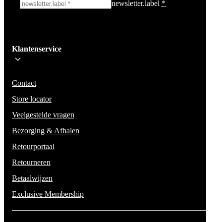
newsletter.label
*
Ik schrijf me in!
Klantenservice
Wees op de hoogte voor het laatste nieuws, campagnes en acties. We zullen
mail niet delen en geen spam verzenden.
Contact
Store locator
Veelgestelde vragen
Bezorging & Afhalen
Retourportaal
Retourneren
Betaalwijzen
Exclusive Membership