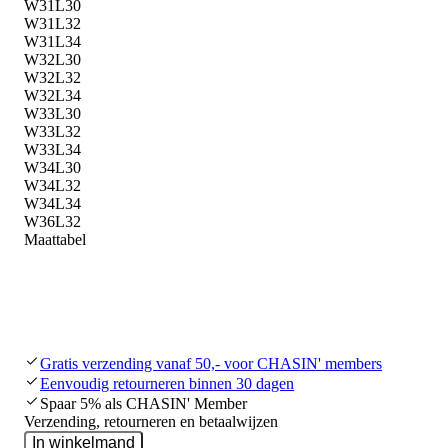
W31L30
W31L32
W31L34
W32L30
W32L32
W32L34
W33L30
W33L32
W33L34
W34L30
W34L32
W34L34
W36L32
Maattabel
Gratis verzending vanaf 50,- voor CHASIN' members
Eenvoudig retourneren binnen 30 dagen
Spaar 5% als CHASIN' Member
Verzending, retourneren en betaalwijzen
In winkelmand