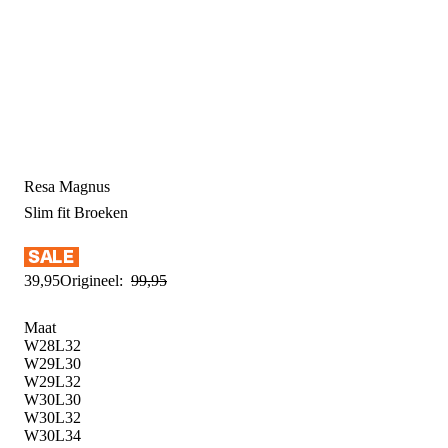
Resa Magnus
Slim fit
Broeken
39
,
95
Origineel:
99
,
95
Maat
W28L32
W29L30
W29L32
W30L30
W30L32
W30L34