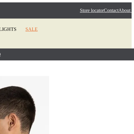
Store locator
Contact
About 
LIGHTS
SALE
0
Highlights
Accessoires
Deals
Performance Highlights
PRO
Boxershorts
Jeans vanaf 49,99
Polygiene
Return
Petten & mutsen
3D Artworks
Co-ord Sets
Riemen
Jerseys
Special offers
Sokken