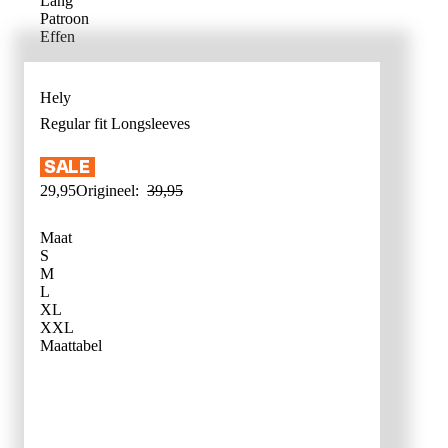
Lang
Patroon
Effen
Hely
Regular fit
Longsleeves
29
,
95
Origineel:
39
,
95
Maat
S
M
L
XL
XXL
WAT IS MI
Maattabel