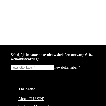
Schrijf je in voor onze nieuwsbrief en ontvang €10,-
welkomstkorting!
newsletter.label
*
Ik schrijf me in!
The brand
Wees op de hoogte voor het laatste nieuws, campagnes en acties. We zulle
mail niet delen en geen spam verzenden.
About CHASIN'