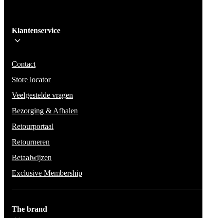
Ik schrijf me in!
Klantenservice
Wees op de hoogte voor het laatste nieuws, campagnes en acties. We zullen
mail niet delen en geen spam verzenden.
Contact
Store locator
Veelgestelde vragen
Bezorging & Afhalen
Retourportaal
Retourneren
Betaalwijzen
Exclusive Membership
The brand