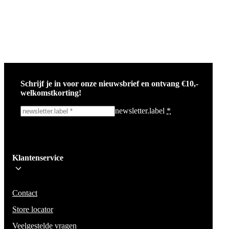
Schrijf je in voor onze nieuwsbrief en ontvang €10,-
welkomstkorting!
newsletter.label
*
Ik schrijf me in!
Klantenservice
Wees op de hoogte voor het laatste nieuws, campagnes en acties. We zullen
mail niet delen en geen spam verzenden.
Contact
Store locator
Veelgestelde vragen