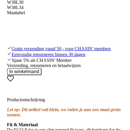
W38L30
W38L34
Maattabel
Gratis verzending vanaf 50,- voor CHASIN' members
Eenvoudig retourneren binnen 30 dagen
Spaar 5% als CHASIN' Member
Verzending, retourneren en betaalwijzen
In winkelmand
Productomschrijving
Let op: Dit artikel valt klein, we raden je aan een maat groter te
nemen.
Fit & Materiaal
De EGO Esko is een slim tapered fit jeans, dit betekent dat deze