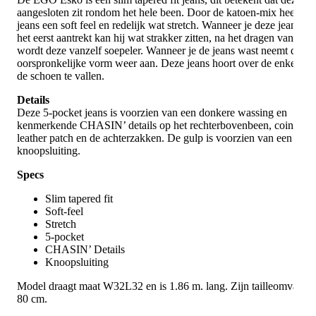
aangesloten zit rondom het hele been. Door de katoen-mix heeft de
jeans een soft feel en redelijk wat stretch. Wanneer je deze jeans vo
het eerst aantrekt kan hij wat strakker zitten, na het dragen van de j
wordt deze vanzelf soepeler. Wanneer je de jeans wast neemt deze 
oorspronkelijke vorm weer aan. Deze jeans hoort over de enkels e
de schoen te vallen.
Details
Deze 5-pocket jeans is voorzien van een donkere wassing en
kenmerkende CHASIN’ details op het rechterbovenbeen, coinpock
leather patch en de achterzakken. De gulp is voorzien van een
knoopsluiting.
Specs
Slim tapered fit
Soft-feel
Stretch
5-pocket
CHASIN’ Details
Knoopsluiting
Model draagt maat W32L32 en is 1.86 m. lang. Zijn tailleomvang 
80 cm.