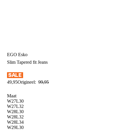
EGO Esko
Slim Tapered fit
Jeans
49
,
95
Origineel:
99
,
95
Maat
W27L30
W27L32
W28L30
W28L32
W28L34
W29L30