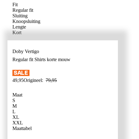
Fit
Regular fit
Sluiting
Knoopsluiting
Lengte
Kort
Doby Vertigo
Regular fit
Shirts korte mouw
49
,
95
Origineel:
79
,
95
Maat
S
M
L
XL
XXL
WAT IS MI
Maattabel