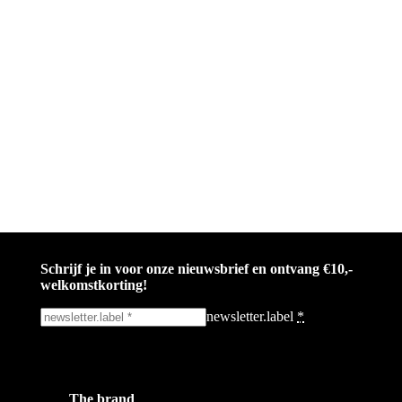
Schrijf je in voor onze nieuwsbrief en ontvang €10,-
welkomstkorting!
newsletter.label
*
Ik schrijf me in!
The brand