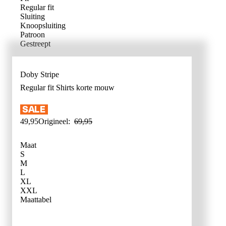
Regular fit
Sluiting
Knoopsluiting
Patroon
Gestreept
Doby Stripe
Regular fit
Shirts korte mouw
49
,
95
Origineel:
69
,
95
Maat
S
M
L
XL
XXL
WAT IS MI
Maattabel