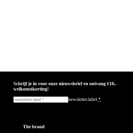
Schrijf je in voor onze nieuwsbrief en ontvang €10,-
welkomstkorting!
newsletter.label
*
Ik schrijf me in!
The brand
Wees op de hoogte voor het laatste nieuws, campagnes en acties. We zulle