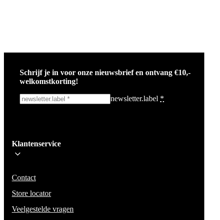
Schrijf je in voor onze nieuwsbrief en ontvang €10,-
welkomstkorting!
newsletter.label
*
Ik schrijf me in!
Klantenservice
Wees op de hoogte voor het laatste nieuws, campagnes en acties. We zullen
mail niet delen en geen spam verzenden.
Contact
Store locator
Veelgestelde vragen