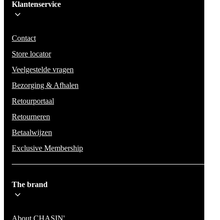
Klantenservice
Wees op de hoogte voor het laatste nieuws, campagnes en acties. We zullen
mail niet delen en geen spam verzenden.
Contact
Store locator
Veelgestelde vragen
Bezorging & Afhalen
Retourportaal
Retourneren
Betaalwijzen
Exclusive Membership
The brand
About CHASIN'