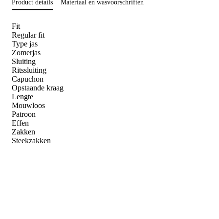
Product details
Materiaal en wasvoorschriften
Fit
Regular fit
Type jas
Zomerjas
Sluiting
Ritssluiting
Capuchon
Opstaande kraag
Lengte
Mouwloos
Patroon
Effen
Zakken
Steekzakken